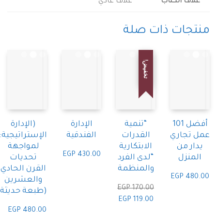
اف الكتاب
غلاف عادي
جات ذات صلة
تخفيض!
أفضل 101
“تنمية
الإدارة
(الإدارة
تجاري
القدرات
الفندقية
الإستراتيجية:
ر من
الابتكارية
لمواجهة
EGP
430.00
نزل
“لدى الفرد
تحديات
والمنظمة
القرن الحادي
EGP
48
والعشرين
EGP
170.00
(طبعة حديثة
السعر
السعر
EGP
119.00
الأصلي
الحالي
EGP
480.00