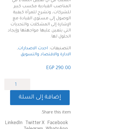
السبب في أن تعيين النساء في
المناصب القيادية مكسب كبير
للشركات، وتشرح للمرأة كيفية
الوصول إلى مستوى القيادة مع
الإشارة إلى المشكلات والتحديات
التي يتعين عليها مواجهتها وإيجاد
الحلول لها.
التصنيفات:
احدث الاصدارات
,
الادارة والاقتصاد والتسويق
EGP
290.00
كمية
نعم
..
إضافة إلى السلة
حواء
تستطيع
Share this item:
LinkedIn
Twitter X
Facebook
Telegram
WhatsApp