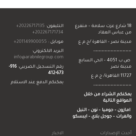
هو:
هو:
EGP 119.00.
EGP 170.00.
شارع عزت سلامة – متفرع
التليفون:
20226717135+
اس العقاد
202267171734+
نصر – القاهرة /ج.م.ع
موبايل :
201149900055+
—————————
البريد الالكتروني:
info@arabnilegroup.com
ص.ب 4051 – الحي السابع
 نصر
رقم التسجيل الضريبي:
916-
673-412
ع
يمكنكم الدفع عند الاستلام
—————————
م الشراء من خلال
ع التالية
ن – جوميا
–
نون
–
النيل
ات
–
جوجل
بلاي
–
ايبسكو
الإصدارات
الاخبار