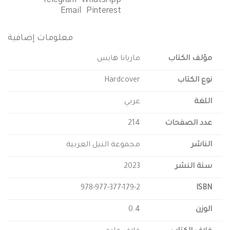
Email
Pinterest
معلومات إضافية
لف الكتاب
ماريانا هايس
 الكتاب
Hardcover
لغة
عربي
د الصفحات
214
اشر
مجموعة النيل العربية
ة النشر
2023
978-977-377-179-2
IS
زن
0.4