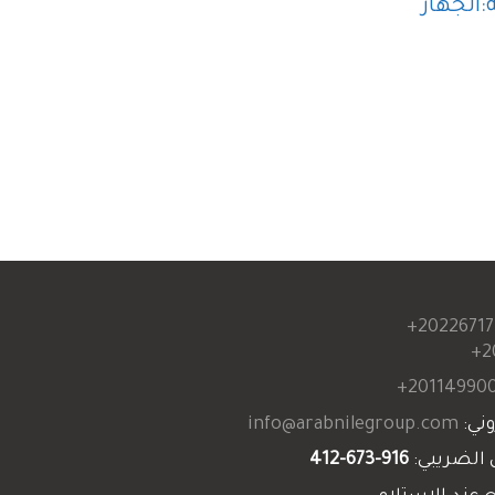
لجهاز
20226717
2
201149900
وني:
info@arabnilegroup.com
 الضريبي:
916-673-412