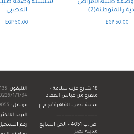
صفة طبية:الأمراض
سلسلة وصفة طبية:ا
ية والمتوطنة(2)
العصبي
EGP
50.00
EGP
50.00
18 شارع عزت سلامة –
التليفون:
135+
متفرع من عباس العقاد
02267171734+
مدينة نصر – القاهرة /ج.م.ع
موبايل :
055+
————————————–
البريد الالكتر
ص.ب 4051 – الحي السابع
رقم التسجيل
مدينة نصر