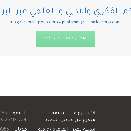
 الفكري والادبي و العلمي عبر البري
info@arabnilegroup.com
–
publishing@arabnilegroup.com
تواصل معنا للمساعدة
18 شارع عزت سلامة –
التليفون:
135+
متفرع من عباس العقاد
02267171734+
مدينة نصر – القاهرة /ج.م.ع
موبايل :
055+