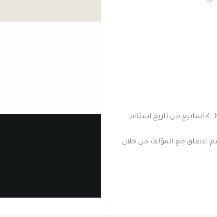
تستغرق عملية الفحص واتخاذ القرار النهائي : من 8 -4 اسابيع من تاريخ استلام
يتم الاتفاق مع المؤلف من خلال
 الاتفاق علي النشر حتي صدور
 و الخارجي