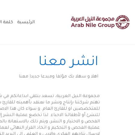
الرئيسية
كلمة ال
انشر معنا
اهلا و سهلا بك مؤلفا ومبدعا جديدا معنا
مجموعة النيل العربية، تسعد بتلقي ابداعاتكم في 
تهتم شركتنا بإنتاج ونشر ما نعتقد بأهميته للقارئ 
للمتخصصين او للقارئ العام. و سواء كان هذا الاص
للنشئ أو لأطفالنا الاحباء. لذا تخضع عملية النشر إ
الفحص و الاختيار و النشر، ويتم ذلك بالاستعانة ب
عملية الفحص و التحكيم و اتخاذ القرار النهائي لعمل
لارسال نتاجهم الفكري والادبي و العلمي الي البريد الت