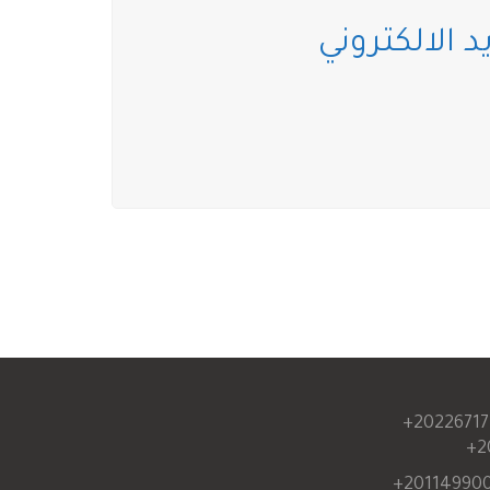
د الالكتروني
20226717
2
201149900