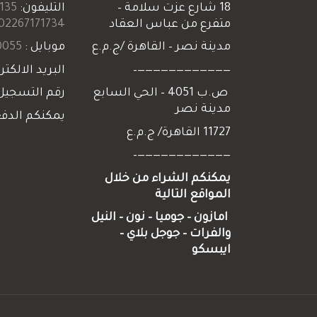
18 شارع عزت سلامة –
التليفون:
135+
متفرع من عباس العقاد
02267171734+
مدينة نصر – القاهرة /ج.م.ع
موبايل :
055+
————————————–
البريد الالكتر
ص.ب 4051 – الحي السابع
رقم التسجيل
مدينة نصر
يمكنكم الدفع
11727 القاهرة/ ج.م.ع
————————————–
يمكنكم الشراء من خلال
المواقع التالية
امازون – جوميا
–
نون
–
النيل
والفرات
–
جوجل
بلاي
–
ايبسكو