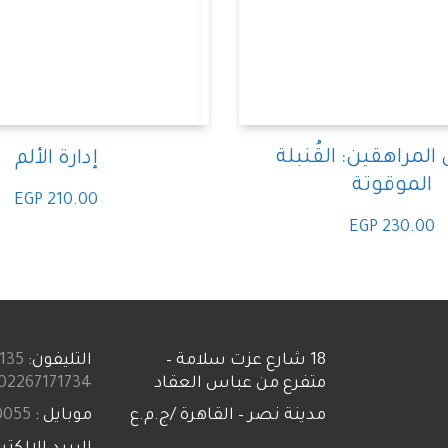
لمراهقين: القُنبلة
إدارة الألم
الموقوتة
EGP
210.00
EGP
230.00
18 شارع عزت سلامة –
التليفون:
135+
متفرع من عباس العقاد
02267171734+
مدينة نصر – القاهرة /ج.م.ع
موبايل :
055+