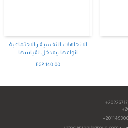
الاتجاهات النفسية والاجتماعية
انواعها ومدخل لقياسها
EGP
140.00
20226717
2
201149900