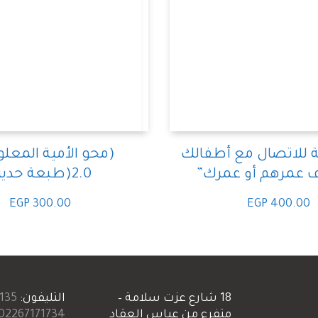
قة للاتصال مع أطفالك
(محو الأمية المعلو
اف عمرهم أو عمرك”
2.0(طبعة حديثة
EGP
300.00
EGP
400.00
18 شارع عزت سلامة –
التليفون:
135+
متفرع من عباس العقاد
02267171734+