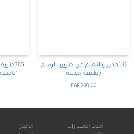
(التفكير والتعلم عن طريق الرسم
365طري
(طبعة حديثة
“باختل
EGP
360.00
أحدث الإصدارات
الاخبار