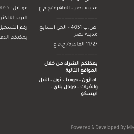
مدينة نصر – القاهرة /ج.م.ع
موبايل :
055+
————————————–
البريد الالكتر
ص.ب 4051 – الحي السابع
رقم التسجيل
مدينة نصر
يمكنكم الدفع
11727 القاهرة/ ج.م.ع
————————————–
يمكنكم الشراء من خلال
المواقع التالية
امازون – جوميا
–
نون
–
النيل
والفرات
–
جوجل
بلاي
–
ايبسكو
Powered & Developed By
M