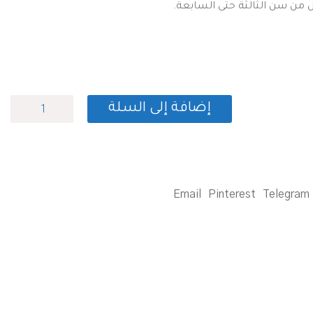
 من سن الثالثة حتى السابعة.
كمية
إضافة إلى السلة
التعلم
عبر
الحركة
واللعب
التفاعلي
في
Email
Pinterest
Telegram
مرحلة
الطفولة
المبكرة