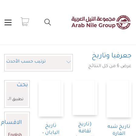
فيا وتاريخ
ترتيب حسب الأحدث
تم
 النتائج
الفرز
حسب
بحث
الأحدث
البحث
تطبيق
عن:
الاقسام
(تاريخ
تاريخ
يخ شبه
ثقافة
اليابان –
لقارة
English