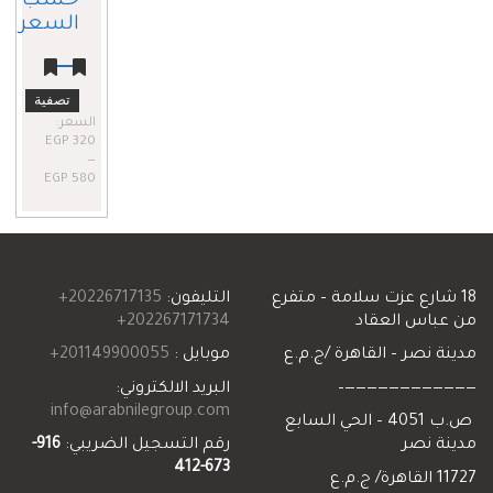
حسب
السعر
أدنى
أعلى
تصفية
سعر
سعر
السعر:
EGP 320
—
EGP 580
 شارع عزت سلامة – متفرع
التليفون:
20226717135+
عباس العقاد
202267171734+
ة نصر – القاهرة /ج.م.ع
موبايل :
201149900055+
——————————
البريد الالكتروني:
info@arabnilegroup.com
ص.ب 4051 – الحي السابع
ة نصر
رقم التسجيل الضريبي:
916-
673-412
/ ج.م.ع