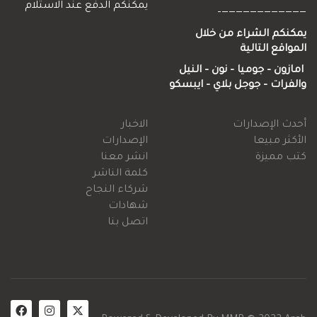
يمكنكم الدفع عند الاستلام
——————————
كم الشراء من خلال
اقع التالية
زون – جوميا
–
نون
–
النيل
رات
–
جوجل
بلاي
–
ايبسكو
 الإصدارات
الاخبار
ثر مبيعا
الإصدارات
 مميزة
انشر معنا
كلمة الناشر
شركاء النجاح
شهادات
اتصل بنا