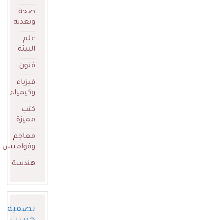
صحة
وتغذية
علم
البيئة
فنون
فيزياء
وكيمياء
كتب
مميزة
معاجم
وقواميس
هندسة
تصفية