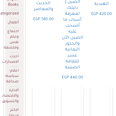
الصين (
الحديث
هندية
Books
دليلك
والمعاصر
لمعرفة
Uncategorized
EGP
420
EGP
580.00
أسباب ما
أطفال
أصبحت
اجتماع
عليه
وعلم
الصين الآن
نفس
والجذور
وفلسفة
الثمانية
عشر
احدث
للثقافة
الاصدارات
الصينية
اعلام-
سياسة-
EGP
440.00
صحافة
الادارة
والاقتصاد
والتسويق
الاكثر
مبيعا