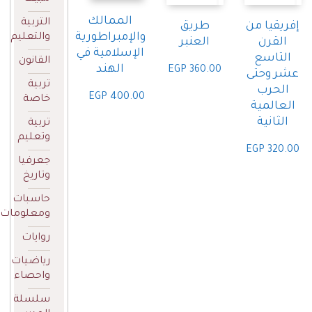
الممالك
التربية
يقيا من
طريق
والإمبراطورية
والتعليم
لقرن
العنبر
الإسلامية في
لتاسع
القانون
الهند
EGP
360.00
 وحتى
تربية
لحرب
EGP
400.00
خاصة
عالمية
لثانية
تربية
وتعليم
EGP
320
جعرفيا
وتاريخ
حاسبات
ومعلومات
روايات
رياضيات
واحصاء
سلسلة