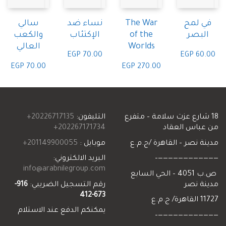
لمح
The War
نساء ضد
سالي
بصر
of the
الإكتئاب
والكعب
Worlds
العالي
EGP
70.00
EGP
6
EGP
70.00
EGP
270.00
شارع عزت سلامة – متفرع
التليفون:
20226717135+
اس العقاد
202267171734+
نصر – القاهرة /ج.م.ع
موبايل :
201149900055+
—————————
البريد الالكتروني:
info@arabnilegroup.com
ص.ب 4051 – الحي السابع
 نصر
رقم التسجيل الضريبي:
916-
673-412
ع
يمكنكم الدفع عند الاستلام
—————————