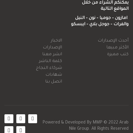
م الشراء من خلال
ع التالية
ن – جوميا
–
نون
–
النيل
ات
–
جوجل
بلاي
–
ايبسكو
الإصدارات
الاخبار
 مبيعا
الإصدارات
ميزة
انشر معنا
كلمة الناشر
شركاء النجاح
شهادات
اتصل بنا
Powered & Developed By
MMP
© 2022
Nile Group. All Rights Re