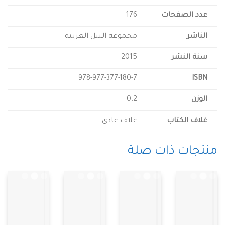
د الصفحات
176
اشر
مجموعة النيل العربية
ة النشر
2015
978-977-377-180-7
IS
زن
0.2
اف الكتاب
غلاف عادي
جات ذات صلة